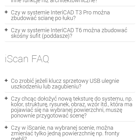
inne funkcje niż architektowniczne?
Czy w systemie InteriCAD T3 Pro można
zbudować scianę po łuku?
Czy w systemie InteriCAD T6 można zbudować
skośny sufit (poddasze)?
iScan FAQ
Co zrobić jeżeli klucz sprzetowy USB ulegnie
uszkodzeniu lub zagubieniu?
Czy chcąc dołożyć nową teksturę do systemu, np.
kolor, strukturę, rysunek, obraz, wzór itd., która ma
pojawiać się na wybranej powierzchni, muszę
ponownie przygotować scenę?
Czy w iScanie, na wybranej scenie, można
zmieniać tylko jedną powierzchnię np. fronty
mebli?