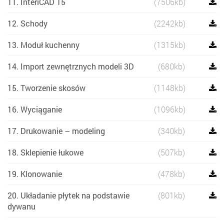
11. InteriCAD T5
(7506kb)
12. Schody
(2242kb)
13. Moduł kuchenny
(1315kb)
14. Import zewnętrznych modeli 3D
(680kb)
15. Tworzenie skosów
(1148kb)
16. Wyciąganie
(1096kb)
17. Drukowanie – modeling
(340kb)
18. Sklepienie łukowe
(507kb)
19. Klonowanie
(478kb)
20. Układanie płytek na podstawie
(801kb)
dywanu