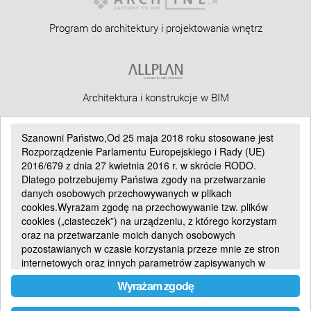
Program do architektury i projektowania wnętrz
Architektura i konstrukcje w BIM
Szanowni Państwo,Od 25 maja 2018 roku stosowane
jest
Rozporządzenie Parlamentu Europejskiego i Rady (UE)
2016/679 z dnia 27 kwietnia 2016 r.
w skrócie
RODO
.
CAD 3D BIM dla architektów
Dlatego potrzebujemy Państwa
zgody
na przetwarzanie
danych osobowych przechowywanych w plikach
cookies.
Wyrażam zgodę
na przechowywanie tzw. plików
cookies („ciasteczek”) na urządzeniu, z którego korzystam
oraz na przetwarzanie moich danych osobowych
Uniwersalny CAD 2D
pozostawianych w czasie korzystania przeze mnie ze stron
internetowych oraz innych parametrów zapisywanych w
plikach cookies.
Wyrażam zgodę
Pliki cookies
Pliki cookie są małymi plikami przechowywanymi na
Idealny dla stolarzy