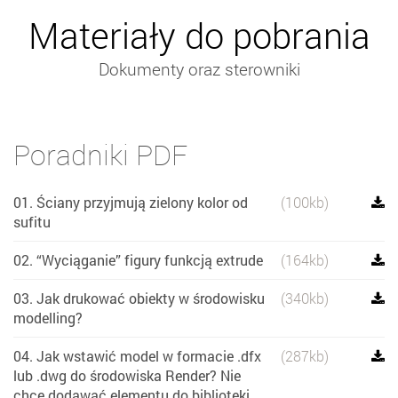
Materiały do pobrania
Dokumenty oraz sterowniki
Poradniki PDF
01. Ściany przyjmują zielony kolor od
(100kb)
sufitu
02. “Wyciąganie” figury funkcją extrude
(164kb)
03. Jak drukować obiekty w środowisku
(340kb)
modelling?
04. Jak wstawić model w formacie .dfx
(287kb)
lub .dwg do środowiska Render? Nie
chcę dodawać elementu do biblioteki.