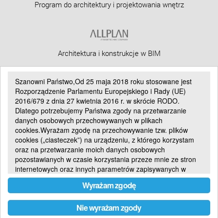
Program do architektury i projektowania wnętrz
Architektura i konstrukcje w BIM
Szanowni Państwo,Od 25 maja 2018 roku stosowane
jest
Rozporządzenie Parlamentu Europejskiego i Rady (UE)
2016/679 z dnia 27 kwietnia 2016 r.
w skrócie
RODO
.
CAD 3D BIM dla architektów
Dlatego potrzebujemy Państwa
zgody
na przetwarzanie
danych osobowych przechowywanych w plikach
cookies.
Wyrażam zgodę
na przechowywanie tzw. plików
cookies („ciasteczek”) na urządzeniu, z którego korzystam
oraz na przetwarzanie moich danych osobowych
Uniwersalny CAD 2D
pozostawianych w czasie korzystania przeze mnie ze stron
internetowych oraz innych parametrów zapisywanych w
plikach cookies.
Wyrażam zgodę
Pliki cookies
Pliki cookie są małymi plikami przechowywanymi na
Idealny dla stolarzy
Nie wyrażam zgody
komputerze użytkownika w celu zapisania jego preferencji,
monitorowania historii odwiedzin witryny, poruszania się