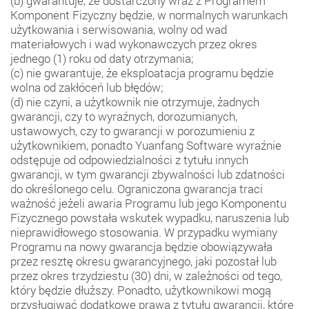
(b) gwarantuje, że dostarczony wraz z Programem
Komponent Fizyczny będzie, w normalnych warunkach
użytkowania i serwisowania, wolny od wad
materiałowych i wad wykonawczych przez okres
jednego (1) roku od daty otrzymania;
(c) nie gwarantuje, że eksploatacja programu będzie
wolna od zakłóceń lub błędów;
(d) nie czyni, a użytkownik nie otrzymuje, żadnych
gwarancji, czy to wyraźnych, dorozumianych,
ustawowych, czy to gwarancji w porozumieniu z
użytkownikiem, ponadto Yuanfang Software wyraźnie
odstępuje od odpowiedzialności z tytułu innych
gwarancji, w tym gwarancji zbywalności lub zdatności
do określonego celu. Ograniczona gwarancja traci
ważność jeżeli awaria Programu lub jego Komponentu
Fizycznego powstała wskutek wypadku, naruszenia lub
nieprawidłowego stosowania. W przypadku wymiany
Programu na nowy gwarancja będzie obowiązywała
przez resztę okresu gwarancyjnego, jaki pozostał lub
przez okres trzydziestu (30) dni, w zależności od tego,
który będzie dłuższy. Ponadto, użytkownikowi mogą
przysługiwać dodatkowe prawa z tytułu gwarancji, które